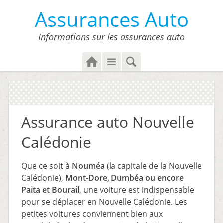
Assurances Auto
Informations sur les assurances auto
H
M
S
o
e
e
m
n
a
e
u
r
c
Assurance auto Nouvelle
h
Calédonie
Que ce soit à
Nouméa
(la capitale de la Nouvelle
Calédonie),
Mont-Dore, Dumbéa ou encore
Paita et Bourail
, une voiture est indispensable
pour se déplacer en Nouvelle Calédonie. Les
petites voitures conviennent bien aux