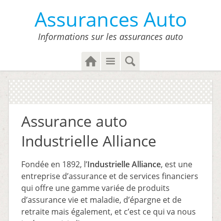
Assurances Auto
Informations sur les assurances auto
H
M
S
o
e
e
m
n
a
e
u
r
c
Assurance auto
h
Industrielle Alliance
Fondée en 1892, l’
Industrielle Alliance
, est une
entreprise d’assurance et de services financiers
qui offre une gamme variée de produits
d’assurance vie et maladie, d’épargne et de
retraite mais également, et c’est ce qui va nous