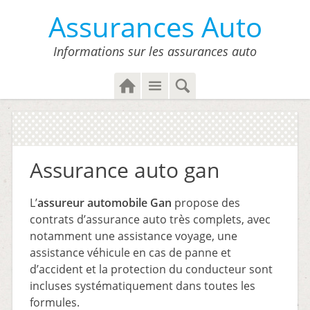
Assurances Auto
Informations sur les assurances auto
H
M
S
o
e
e
m
n
a
e
u
r
c
Assurance auto gan
h
L’
assureur automobile Gan
propose des
contrats d’assurance auto très complets, avec
notamment une assistance voyage, une
assistance véhicule en cas de panne et
d’accident et la protection du conducteur sont
incluses systématiquement dans toutes les
formules.