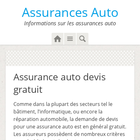
Assurances Auto
Informations sur les assurances auto
H
M
S
o
e
e
m
n
a
e
u
r
c
Assurance auto devis
h
gratuit
Comme dans la plupart des secteurs tel le
bâtiment, l’informatique, ou encore la
réparation automobile, la demande de devis
pour une assurance auto est en général gratuit.
Les assureurs possèdent de nombreux critères