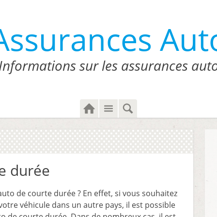
Assurances Aut
Informations sur les assurances aut
H
M
S
o
e
e
m
n
a
e
u
r
c
h
e durée
auto de courte durée ? En effet, si vous souhaitez
otre véhicule dans un autre pays, il est possible
to de courte durée. Dans de nombreux cas, il est