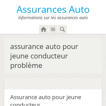
Assurances Auto
Informations sur les assurances auto
H
M
S
o
e
e
m
n
a
assurance auto pour
e
u
r
c
jeune conducteur
h
problème
Assurance auto pour jeune
conducteur