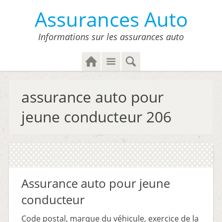
Assurances Auto
Informations sur les assurances auto
H
M
S
o
e
e
m
n
a
assurance auto pour
e
u
r
c
jeune conducteur 206
h
Assurance auto pour jeune
conducteur
Code postal, marque du véhicule, exercice de la