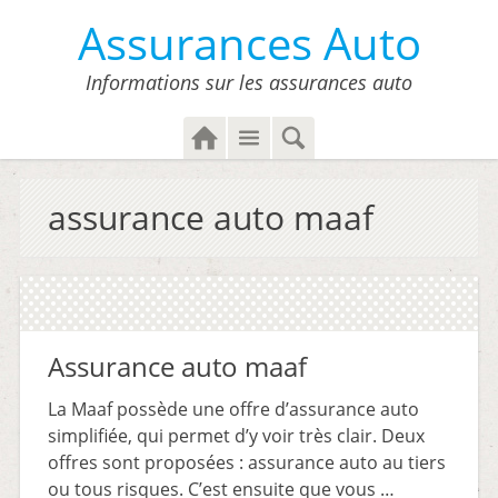
Assurances Auto
Informations sur les assurances auto
H
M
S
o
e
e
m
n
a
assurance auto maaf
e
u
r
c
h
Assurance auto maaf
La Maaf possède une offre d’assurance auto
simplifiée, qui permet d’y voir très clair. Deux
offres sont proposées : assurance auto au tiers
ou tous risques. C’est ensuite que vous …