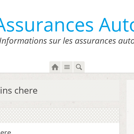
Assurances Aut
Informations sur les assurances aut
H
M
S
o
e
e
m
n
a
e
u
r
ins chere
c
h
here