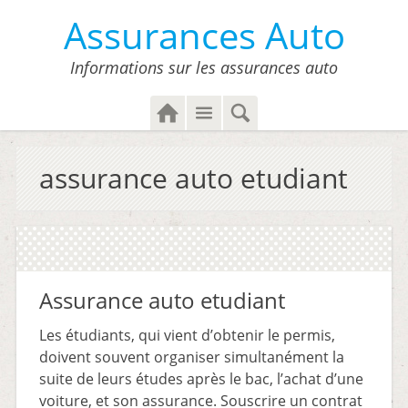
Assurances Auto
Informations sur les assurances auto
H
M
S
o
e
e
m
n
a
assurance auto etudiant
e
u
r
c
h
Assurance auto etudiant
Les étudiants, qui vient d’obtenir le permis,
doivent souvent organiser simultanément la
suite de leurs études après le bac, l’achat d’une
voiture, et son assurance. Souscrire un contrat