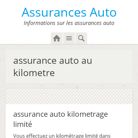
Assurances Auto
Informations sur les assurances auto
H
M
S
o
e
e
m
n
a
assurance auto au
e
u
r
c
kilometre
h
assurance auto kilometrage
limité
Vous effectuez un kilométrage limité dans