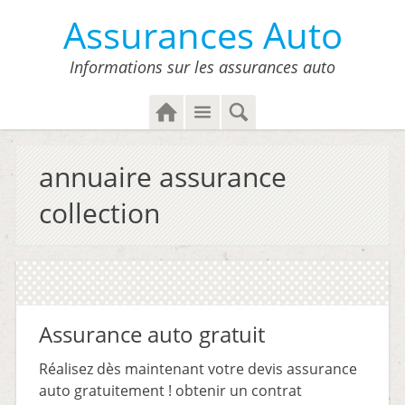
Assurances Auto
Informations sur les assurances auto
H
M
S
o
e
e
m
n
a
annuaire assurance
e
u
r
c
collection
h
Assurance auto gratuit
Réalisez dès maintenant votre devis assurance
auto gratuitement ! obtenir un contrat